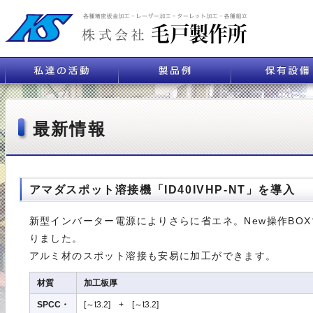
最新情報
アマダスポット溶接機「ID40IVHP-NT」を導入
新型インバーター電源によりさらに省エネ。New操作BO
りました。
アルミ材のスポット溶接も安易に加工ができます。
材質
加工板厚
SPCC・
[～t3.2] + [～t3.2]